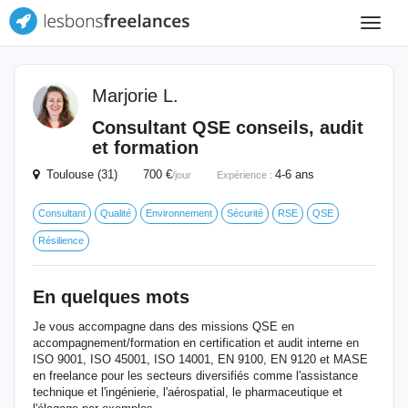
Toggle
navigat
Marjorie L.
Consultant QSE conseils, audit
et formation
Toulouse (31) 700 €
4-6 ans
/jour
Expérience :
Consultant
Qualité
Environnement
Sécurité
RSE
QSE
Résilience
En quelques mots
Je vous accompagne dans des missions QSE en
accompagnement/formation en certification et audit interne en
ISO 9001, ISO 45001, ISO 14001, EN 9100, EN 9120 et MASE
en freelance pour les secteurs diversifiés comme l'assistance
technique et l'ingénierie, l'aérospatial, le pharmaceutique et