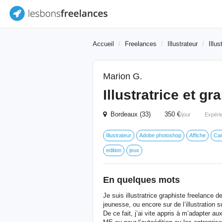
Accueil
Freelances
Illustrateur
Illu
Marion G.
Illustratrice et gr
Bordeaux (33) 350 €
/jour
Expéri
Illustrateur
Adobe photoshop
Affiche
Car
edition
jeux
En quelques mots
Je suis illustratrice graphiste freelance 
jeunesse, ou encore sur de l’illustration s
De ce fait, j’ai vite appris à m’adapter a