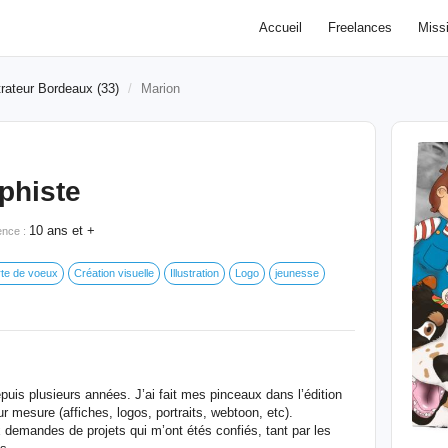
Accueil
Freelances
Miss
strateur Bordeaux (33)
Marion
aphiste
10 ans et +
ence :
te de voeux
Création visuelle
Illustration
Logo
jeunesse
depuis plusieurs années. J’ai fait mes pinceaux dans l’édition
ur mesure (affiches, logos, portraits, webtoon, etc).
ux demandes de projets qui m’ont étés confiés, tant par les