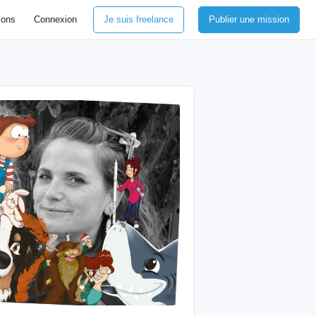
ions
Connexion
Je suis freelance
Publier une mission