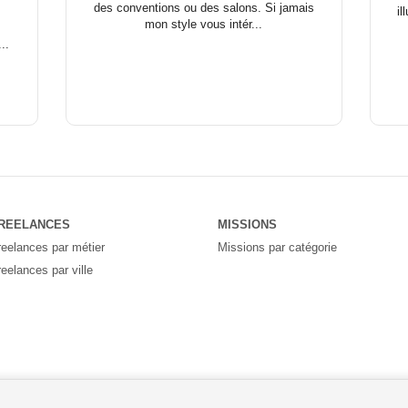
des conventions ou des salons. Si jamais
il
mon style vous intér...
..
REELANCES
MISSIONS
reelances par métier
Missions par catégorie
reelances par ville