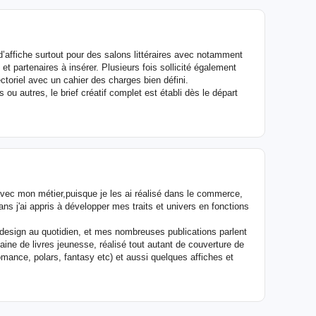
n d’affiche surtout pour des salons littéraires avec notamment
es et partenaires à insérer. Plusieurs fois sollicité également
ctoriel avec un cahier des charges bien défini.
les ou autres, le brief créatif complet est établi dès le départ
avec mon métier,puisque je les ai réalisé dans le commerce,
 ans j'ai appris à développer mes traits et univers en fonctions
 indesign au quotidien, et mes nombreuses publications parlent
entaine de livres jeunesse, réalisé tout autant de couverture de
omance, polars, fantasy etc) et aussi quelques affiches et