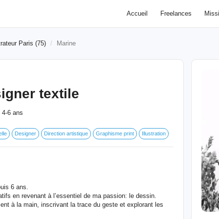
Accueil
Freelances
Miss
trateur Paris (75)
Marine
signer textile
4-6 ans
:
lle
Designer
Direction artistique
Graphisme print
Illustration
puis 6 ans.
éatifs en revenant à l’essentiel de ma passion: le dessin.
nt à la main, inscrivant la trace du geste et explorant les