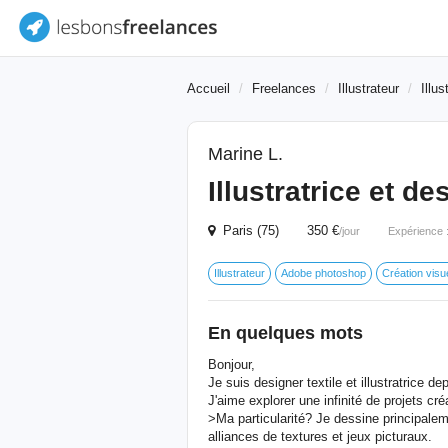
Accueil
Freelances
Illustrateur
Illus
Marine L.
Illustratrice et de
Paris (75) 350 €
/jour
Expérience 
Illustrateur
Adobe photoshop
Création visue
En quelques mots
Bonjour,
Je suis designer textile et illustratrice de
J'aime explorer une infinité de projets cr
>Ma particularité? Je dessine principaleme
alliances de textures et jeux picturaux.