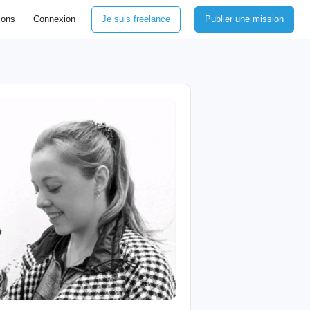
ions
Connexion
Je suis freelance
Publier une mission