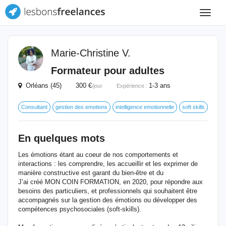
Toggle
navigat
Marie-Christine V.
Formateur pour adultes
Orléans (45) 300 €
1-3 ans
/jour
Expérience :
Consultant
gestion des emotions
intelligence emotionnelle
soft skills
En quelques mots
Les émotions étant au coeur de nos comportements et
interactions : les comprendre, les accueillir et les exprimer de
manière constructive est garant du bien-être et du
J’ai créé MON COIN FORMATION, en 2020, pour répondre aux
besoins des particuliers, et professionnels qui souhaitent être
accompagnés sur la gestion des émotions ou développer des
compétences psychosociales (soft-skills).