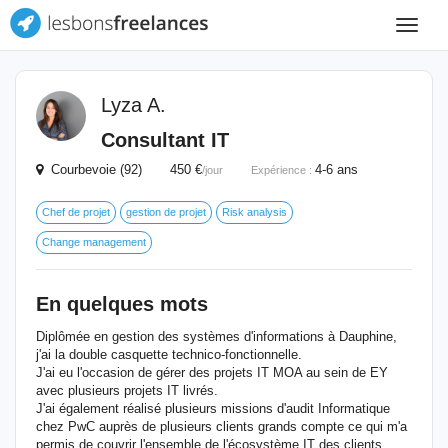
Toggle
navigat
Lyza A.
Consultant IT
Courbevoie (92) 450 €
4-6 ans
/jour
Expérience :
Chef de projet
gestion de projet
Risk analysis
Change management
En quelques mots
Diplômée en gestion des systèmes d'informations à Dauphine,
j'ai la double casquette technico-fonctionnelle.
J'ai eu l'occasion de gérer des projets IT MOA au sein de EY
avec plusieurs projets IT livrés.
J'ai également réalisé plusieurs missions d'audit Informatique
chez PwC auprès de plusieurs clients grands compte ce qui m'a
permis de couvrir l'ensemble de l'écosystème IT des clients