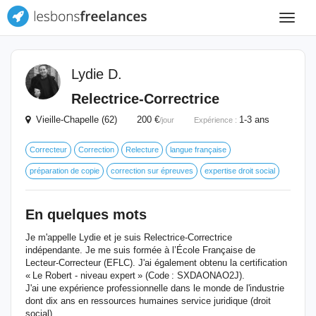
Toggle
navigat
Lydie D.
Relectrice-Correctrice
Vieille-Chapelle (62) 200 €
1-3 ans
/jour
Expérience :
Correcteur
Correction
Relecture
langue française
préparation de copie
correction sur épreuves
expertise droit social
En quelques mots
Je m'appelle Lydie et je suis Relectrice-Correctrice
indépendante. Je me suis formée à l’École Française de
Lecteur-Correcteur (EFLC). J'ai également obtenu la certification
« Le Robert - niveau expert » (Code : SXDAONAO2J).
J'ai une expérience professionnelle dans le monde de l'industrie
dont dix ans en ressources humaines service juridique (droit
social).