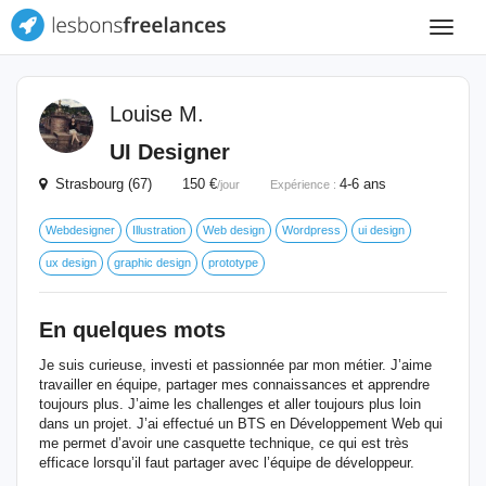
Toggle
navigat
Louise M.
UI Designer
Strasbourg (67) 150 €
4-6 ans
/jour
Expérience :
Webdesigner
Illustration
Web design
Wordpress
ui design
ux design
graphic design
prototype
En quelques mots
Je suis curieuse, investi et passionnée par mon métier. J’aime
travailler en équipe, partager mes connaissances et apprendre
toujours plus. J’aime les challenges et aller toujours plus loin
dans un projet. J’ai effectué un BTS en Développement Web qui
me permet d’avoir une casquette technique, ce qui est très
efficace lorsqu’il faut partager avec l’équipe de développeur.