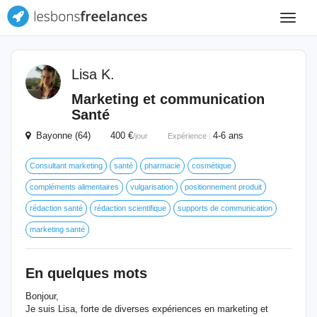
Toggle
navigat
Lisa K.
Marketing et communication
Santé
Bayonne (64) 400 €
4-6 ans
/jour
Expérience :
Consultant marketing
santé
pharmacie
cosmétique
compléments alimentaires
vulgarisation
positionnement produit
rédaction santé
rédaction scientifique
supports de communication
marketing santé
En quelques mots
Bonjour,
Je suis Lisa, forte de diverses expériences en marketing et