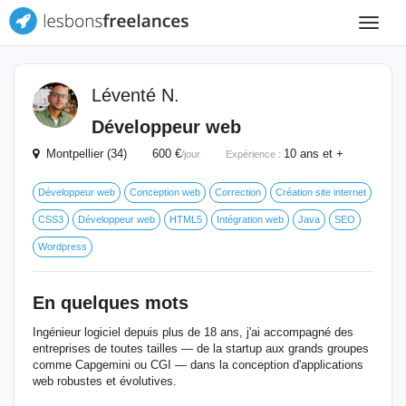
Toggle
navigat
Léventé N.
Développeur web
Montpellier (34) 600 €
10 ans et +
/jour
Expérience :
Développeur web
Conception web
Correction
Création site internet
CSS3
Développeur web
HTML5
Intégration web
Java
SEO
Wordpress
En quelques mots
Ingénieur logiciel depuis plus de 18 ans, j'ai accompagné des
entreprises de toutes tailles — de la startup aux grands groupes
comme Capgemini ou CGI — dans la conception d'applications
web robustes et évolutives.