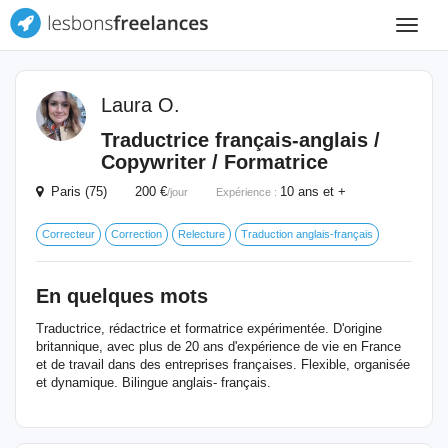
Toggle
navigat
Laura O.
Traductrice français-anglais /
Copywriter / Formatrice
Paris (75) 200 €
10 ans et +
/jour
Expérience :
Correcteur
Correction
Relecture
Traduction anglais-français
En quelques mots
Traductrice, rédactrice et formatrice expérimentée. D'origine
britannique, avec plus de 20 ans d'expérience de vie en France
et de travail dans des entreprises françaises. Flexible, organisée
et dynamique. Bilingue anglais- français.