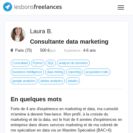
Toggle
navigat
Laura B.
Consultante data marketing
Paris (75) 500 €
4-6 ans
/jour
Expérience :
Consultant
Python
SQL
analyse de données
business intelligence
data mining
reporting
acquisition trafic
google analytics
adobe analytics
dataiku
En quelques mots
Forte de 4 ans d'expérience en marketing et data, ma curiosité
m'amène à devenir free-lance. Mon profil, à la croisée du
marketing et de la data, est le fruit de 4 années d'expériences en
entreprise dans divers services marketing et de ma volonté de
me spécialiser en data via un Mastère Spécialisé (BAC+6).