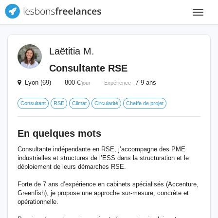
Toggle
navigat
Laëtitia M.
Consultante RSE
Lyon (69) 800 €
7-9 ans
/jour
Expérience :
Consultant
RSE
Climat
Circularité
Cheffe de projet
En quelques mots
Consultante indépendante en RSE, j’accompagne des PME
industrielles et structures de l’ESS dans la structuration et le
déploiement de leurs démarches RSE.
Forte de 7 ans d’expérience en cabinets spécialisés (Accenture,
Greenfish), je propose une approche sur-mesure, concrète et
opérationnelle.