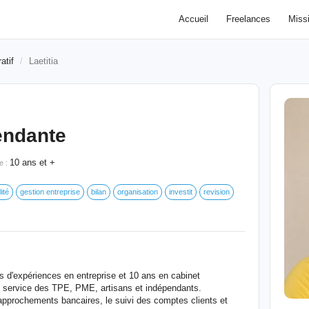
Accueil
Freelances
Miss
atif
Laetitia
endante
10 ans et +
e :
ité
gestion entreprise
bilan
organisation
investit
revision
d'expériences en entreprise et 10 ans en cabinet
service des TPE, PME, artisans et indépendants.
 rapprochements bancaires, le suivi des comptes clients et