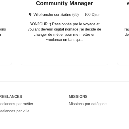
Community Manager
Villefranche-sur-Saône (69) 100 €
/jour
BONJOUR :) Passionnée par le voyage et
ions
voulant devenir digital nomade j'ai décidé de
l'
r
changer de métier pour me mettre en
de
Freelance en tant qu...
REELANCES
MISSIONS
reelances par métier
Missions par catégorie
reelances par ville