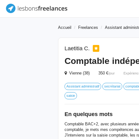
Accueil
Freelances
Assistant administr
Laetitia C.
Comptable indép
Vienne (38) 350 €
/jour
Expérienc
Assistant administratif
secrétariat
comptabil
saisie
En quelques mots
Comptable BAC+2, avec plusieurs années 
comptable, je mets mes compétences au 
J'interviens sur la saisie comptable, les