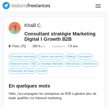
Toggle
navigat
Khalil C.
Consultant stratégie Marketing
Digital I Growth B2B
Paris (75) 500 €
7-9 ans
/jour
Expérience :
Consultant marketing
Création site internet
Mailing
Newsletter
Rédaction web
SEO
Stratégie éditoriale
Web design
Wordpress
Génération de leads
Growth
En quelques mots
Hello, j'accompagnes les entreprises du B2B à générer plus de
leads qualifiés via l'inbound marketing