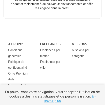
s'adapter rapidement à de nouveaux environnements et défis.
Très engagé dans la créati...
A PROPOS
FREELANCES
MISSIONS
Conditions
Freelances par
Missions par
générales
métier
catégorie
Politique de
Freelances par
confidentialité
ville
Offre Premium
Aide
Nous contacter
Avis des
En poursuivant votre navigation, vous acceptez l'utilisation de
cookies à des fins statistiques et de personnalisation.
En
utilisateurs
savoir plus
Partenaires