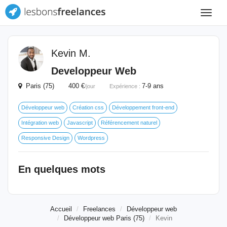
Toggle
navigat
Kevin M.
Developpeur Web
Paris (75) 400 €
7-9 ans
/jour
Expérience :
Développeur web
Création css
Développement front-end
Intégration web
Javascript
Référencement naturel
Responsive Design
Wordpress
En quelques mots
Accueil
Freelances
Développeur web
Développeur web Paris (75)
Kevin