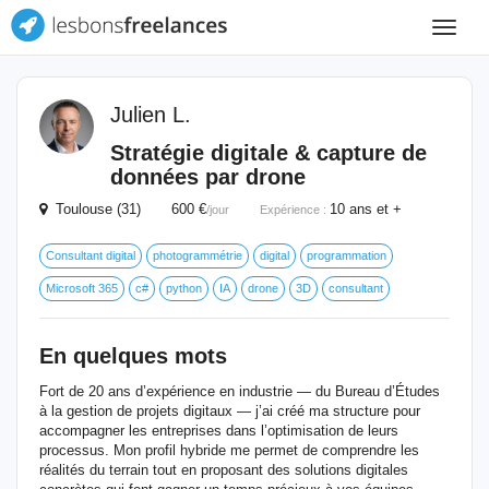
Toggle
navigat
Julien L.
Stratégie digitale & capture de
données par drone
Toulouse (31) 600 €
10 ans et +
/jour
Expérience :
Consultant digital
photogrammétrie
digital
programmation
Microsoft 365
c#
python
IA
drone
3D
consultant
En quelques mots
Fort de 20 ans d’expérience en industrie — du Bureau d’Études
à la gestion de projets digitaux — j’ai créé ma structure pour
accompagner les entreprises dans l’optimisation de leurs
processus. Mon profil hybride me permet de comprendre les
réalités du terrain tout en proposant des solutions digitales