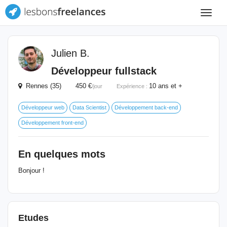
Toggle
navigat
Julien B.
Développeur fullstack
Rennes (35) 450 €
10 ans et +
/jour
Expérience :
Développeur web
Data Scientist
Développement back-end
Développement front-end
En quelques mots
Bonjour !
Etudes