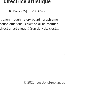
directrice artistique
Paris (75) 250 €
/jour
ustration - rough - story-board - graphisme -
rection artistique Diplômée d'une maîtrise
direction artistique à Sup de Pub, c'est...
© 2026 LesBonsFreelances