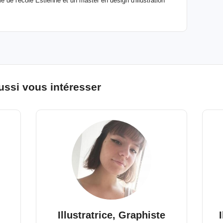
me de l'école Estienne et un master en design d'illustration
ussi vous intéresser
Illustratrice, Graphiste