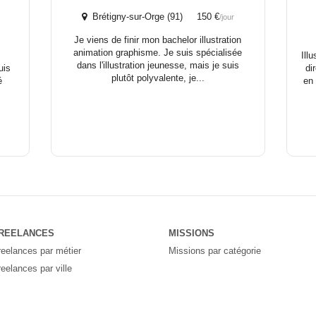
Brétigny-sur-Orge (91) 150 €
/jour
Je viens de finir mon bachelor illustration
animation graphisme. Je suis spécialisée
Ill
dans l'illustration jeunesse, mais je suis
uis
di
plutôt polyvalente, je...
é
en 
REELANCES
MISSIONS
reelances par métier
Missions par catégorie
reelances par ville