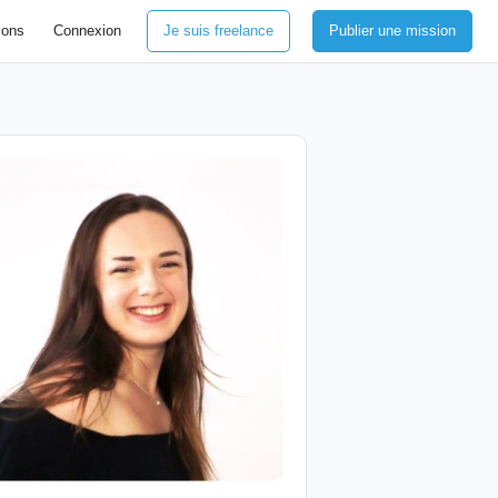
ions
Connexion
Je suis freelance
Publier une mission