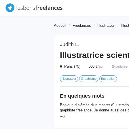
Accueil
Freelances
Illustrateur
Illus
Judith L.
Illustratrice scien
Paris (75) 500 €
/jour
Expérience 
Illustrateur
Graphisme
Illustration
En quelques mots
Bonjour, diplômée d'un master d'illustration
graphiste freelance. Je donne aussi des co
...)/