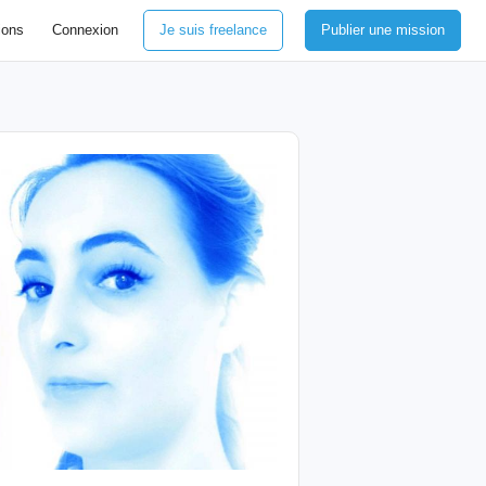
ions
Connexion
Je suis freelance
Publier une mission