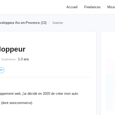
Accueil
Freelances
Miss
veloppeur Aix-en-Provence (13)
Joanne
eloppeur
1-3 ans
Expérience :
HP
oppement web, j'ai décidé en 2020 de créer mon auto
s (dont woocommerce).