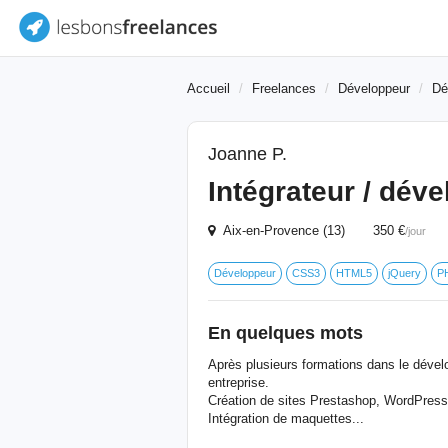
Accueil
Freelances
Développeur
Dé
Joanne P.
Intégrateur / dév
Aix-en-Provence (13) 350 €
/jour
Développeur
CSS3
HTML5
jQuery
P
En quelques mots
Après plusieurs formations dans le dével
entreprise.
Création de sites Prestashop, WordPres
Intégration de maquettes...