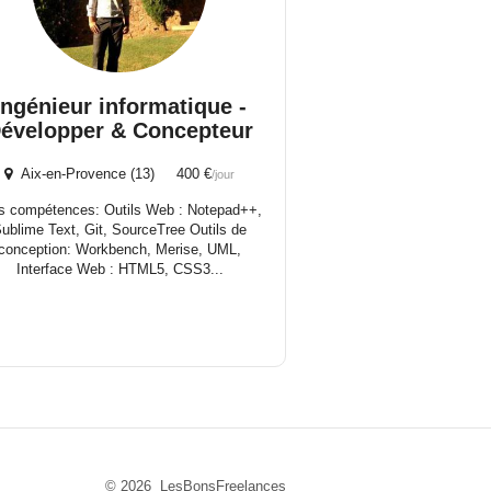
Ingénieur informatique -
évelopper & Concepteur
Aix-en-Provence (13) 400 €
/jour
 compétences: Outils Web : Notepad++,
ublime Text, Git, SourceTree Outils de
conception: Workbench, Merise, UML,
Interface Web : HTML5, CSS3...
© 2026 LesBonsFreelances