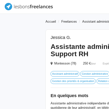
Accueil
Freelances
Assistant administr
Jessica G.
Assistante admini
Support RH
Montesson (78) 250 €
/jour
Expé
Assistant administratif
Gestion administrative
Gestion des priorités & organisation
Relation 
En quelques mots
Assistante administrative indépendante 
quotidienne de leur administratif, en télétr