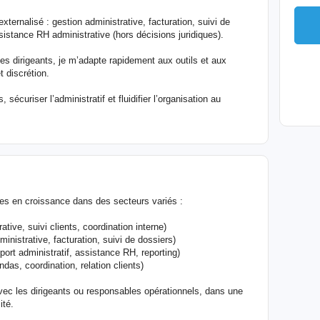
ternalisé : gestion administrative, facturation, suivi de
sistance RH administrative (hors décisions juridiques).
es dirigeants, je m’adapte rapidement aux outils et aux
t discrétion.
 sécuriser l’administratif et fluidifier l’organisation au
s en croissance dans des secteurs variés :
ative, suivi clients, coordination interne)
inistrative, facturation, suivi de dossiers)
port administratif, assistance RH, reporting)
das, coordination, relation clients)
t avec les dirigeants ou responsables opérationnels, dans une
ité.