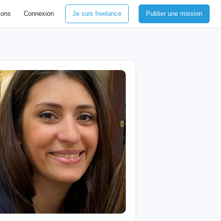
ions
Connexion
Je suis freelance
Publier une mission