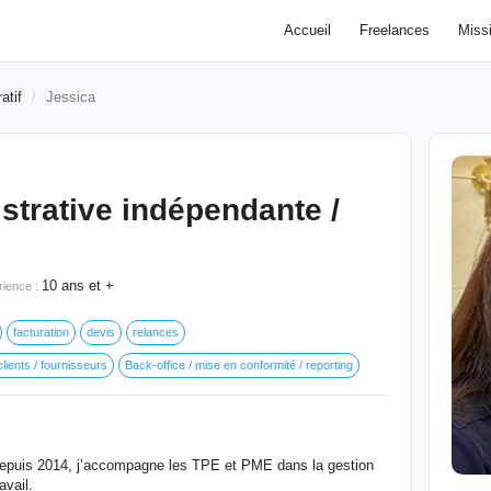
Accueil
Freelances
Miss
atif
Jessica
strative indépendante /
10 ans et +
rience :
facturation
devis
relances
clients / fournisseurs
Back-office / mise en conformité / reporting
depuis 2014, j’accompagne les TPE et PME dans la gestion
avail.