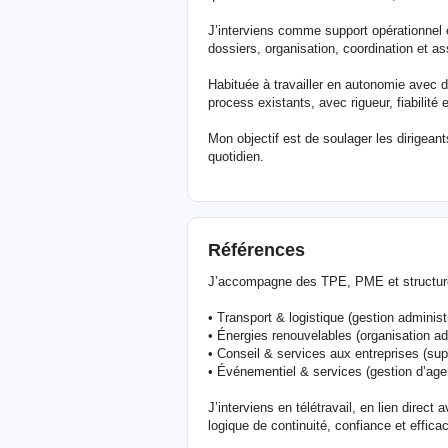
J’interviens comme support opérationnel ex
dossiers, organisation, coordination et as
Habituée à travailler en autonomie avec d
process existants, avec rigueur, fiabilité e
Mon objectif est de soulager les dirigeants,
quotidien.
Références
J’accompagne des TPE, PME et structure
• Transport & logistique (gestion administr
• Énergies renouvelables (organisation adm
• Conseil & services aux entreprises (sup
• Événementiel & services (gestion d’agen
J’interviens en télétravail, en lien direc
logique de continuité, confiance et efficac