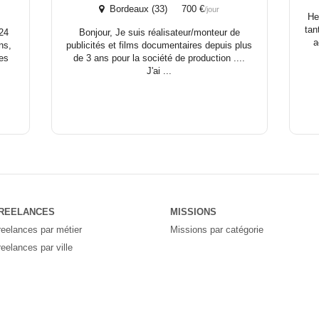
Bordeaux (33) 700 €
/jour
He
tan
 24
Bonjour, Je suis réalisateur/monteur de
a
ns,
publicités et films documentaires depuis plus
ues
de 3 ans pour la société de production ....
J'ai ...
REELANCES
MISSIONS
reelances par métier
Missions par catégorie
reelances par ville