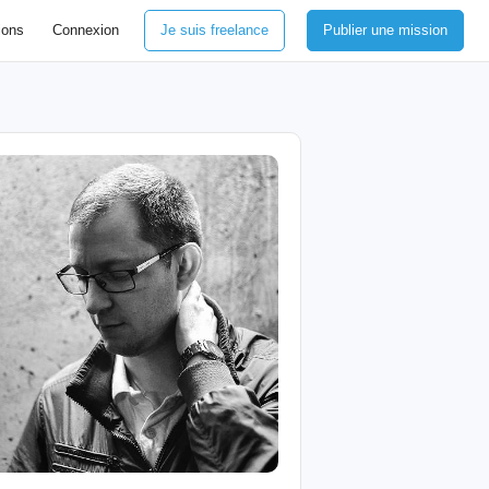
ions
Connexion
Je suis freelance
Publier une mission