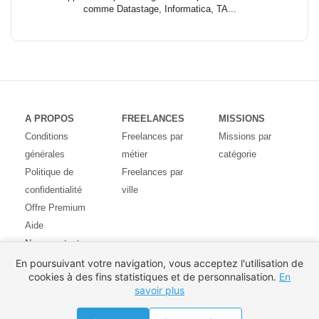
comme Datastage, Informatica, TA...
A PROPOS
FREELANCES
MISSIONS
Conditions
Freelances par
Missions par
générales
métier
catégorie
Politique de
Freelances par
confidentialité
ville
Offre Premium
Aide
Nous contacter
Avis des
En poursuivant votre navigation, vous acceptez l'utilisation de
cookies à des fins statistiques et de personnalisation.
En
utilisateurs
savoir plus
Partenaires
Pays