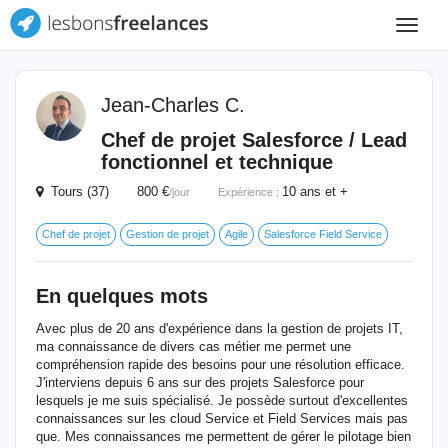
Toggle
navigat
Jean-Charles C.
Chef de projet Salesforce / Lead
fonctionnel et technique
Tours (37) 800 €
10 ans et +
/jour
Expérience :
Chef de projet
Gestion de projet
Agile
Salesforce Field Service
En quelques mots
Avec plus de 20 ans d'expérience dans la gestion de projets IT,
ma connaissance de divers cas métier me permet une
compréhension rapide des besoins pour une résolution efficace.
J'interviens depuis 6 ans sur des projets Salesforce pour
lesquels je me suis spécialisé. Je possède surtout d'excellentes
connaissances sur les cloud Service et Field Services mais pas
que. Mes connaissances me permettent de gérer le pilotage bien