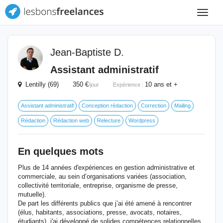
Toggle
navigat
Jean-Baptiste D.
Assistant administratif
Lentilly (69) 350 €
10 ans et +
/jour
Expérience :
Assistant administratif
Conception rédaction
Correction
Mailing
Rédaction
Rédaction web
Relecture
Wordpress
En quelques mots
Plus de 14 années d'expériences en gestion administrative et
commerciale, au sein d’organisations variées (association,
collectivité territoriale, entreprise, organisme de presse,
mutuelle).
De part les différents publics que j’ai été amené à rencontrer
(élus, habitants, associations, presse, avocats, notaires,
étudiants), j'ai développé de solides compétences relationnelles