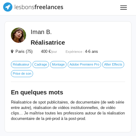
Toggle
navigat
Iman B.
Réalisatrice
Paris (75) 400 €
4-6 ans
/jour
Expérience :
Réalisateur
Cadrage
Montage
Adobe Premiere Pro
After Effects
Prise de son
En quelques mots
Réalisatrice de spot publicitaires, de documentaire (de web série
entre autre), réalisation de vidéos institutionnelles, de vidéo
clips... Je maîtrise toutes les professions autour de la réalisation
documentaire de la pré-prod à la post-prod.