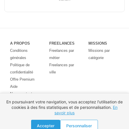
A PROPOS
FREELANCES
MISSIONS
Conditions
Freelances par
Missions par
générales
métier
catégorie
Politique de
Freelances par
confidentialité
ville
Offre Premium
Aide
Nous contacter
Avis des
En poursuivant votre navigation, vous acceptez l'utilisation de
cookies à des fins statistiques et de personnalisation.
En
utilisateurs
savoir plus
Partenaires
Pays
Proposer une mission
Accepter
Personnaliser