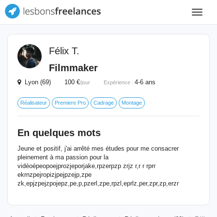
Toggle
navigat
Félix T.
Filmmaker
Lyon (69) 100 €
4-6 ans
/jour
Expérience :
Réalisateur
Premiere Pro
Cadrage
Montage
En quelques mots
Jeune et positif, j'ai arrêté mes études pour me consacrer
pleinement à ma passion pour la
vidéoépeopoejprozjeporjake,rpzerpzp zrjz r,r r rprr
ekrnzpejropizjpejpzejp,zpe
zk,epjzpejzpojepz,pe,p,pzerl,zpe,rpzl,eprlz,per,zpr,zp,erzr