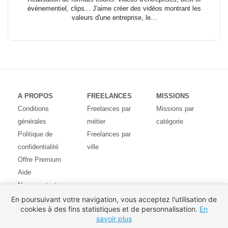
événementiel, clips... J'aime créer des vidéos montrant les
valeurs d'une entreprise, le...
A PROPOS
FREELANCES
MISSIONS
Conditions
Freelances par
Missions par
générales
métier
catégorie
Politique de
Freelances par
confidentialité
ville
Offre Premium
Aide
Nous contacter
Avis des
En poursuivant votre navigation, vous acceptez l'utilisation de
cookies à des fins statistiques et de personnalisation.
En
utilisateurs
savoir plus
Partenaires