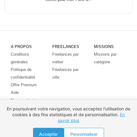
A PROPOS
FREELANCES
MISSIONS
Conditions
Freelances par
Missions par
générales
métier
catégorie
Politique de
Freelances par
confidentialité
ville
Offre Premium
Aide
Nous contacter
Avis des
En poursuivant votre navigation, vous acceptez l'utilisation de
cookies à des fins statistiques et de personnalisation.
En
utilisateurs
savoir plus
Partenaires
Pays
Proposer une mission
Accepter
Personnaliser