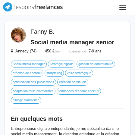
Toggle
navigat
Fanny B.
Social media manager senior
Annecy (74) 450 €
7-9 ans
/jour
Expérience :
Social media manager
Stratégie digitale
gestion de communauté
création de contenu
storytelling
veille stratégique
optimisation des publications
création de visuels
adaptation multi-plateformes
tendances réseaux sociaux
ciblage d’audience
En quelques mots
Entrepreneuse digitale indépendante, je me spécialise dans le
social media management, la direction artistique et la création