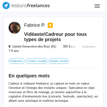
Toggle
navigat
Fabrice P.
Vidéaste/Cadreur pour tous
types de projets
Sainte-Geneviève-des-Bois (91) 300 €
/jour
Expérience :
7-9 ans
Réalisateur
Création visuelle
Identité visuelle
En quelques mots
Cadreur & vidéaste freelance, je capture et mets en valeur
l’émotion et l’énergie des instants uniques. Spécialisé en clips
musicaux et films de mariage, je reviens aujourd’hui à la
captation d’événements live (concerts, festivals, spectacles), en
alliant sens artistique et maîtrise technique.