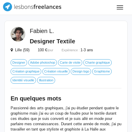
Toggle
navigat
Fabien L.
Designer Textile
Lille (59) 100 €
1-3 ans
/jour
Expérience :
Designer
Adobe photoshop
Carte de visite
Charte graphique
Création graphique
Création visuelle
Design logo
Graphisme
Identité visuelle
Illustration
En quelques mots
Passionné des arts graphiques, j'ai pu étudier pendant quatre le
graphisme mais j'ai eu un coup de foudre pour le textile durant
ces études que je suis converti et je suis allé en mode pour
parfaire mes connaissances. Durant cette année de mode, j'ai pu
travailler en tant que styliste et graphiste à La Halle aux