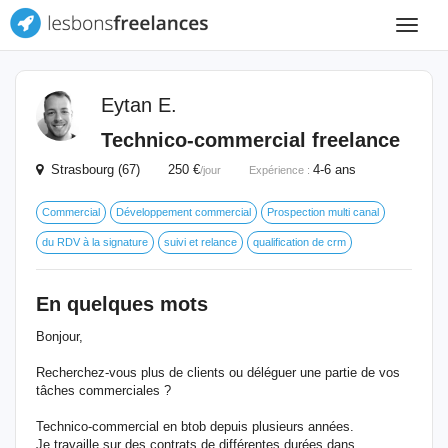
Toggle
navigat
Eytan E.
Technico-commercial freelance
Strasbourg (67) 250 €
4-6 ans
/jour
Expérience :
Commercial
Développement commercial
Prospection multi canal
du RDV à la signature
suivi et relance
qualification de crm
En quelques mots
Bonjour,
Recherchez-vous plus de clients ou déléguer une partie de vos
tâches commerciales ?
Technico-commercial en btob depuis plusieurs années.
Je travaille sur des contrats de différentes durées dans