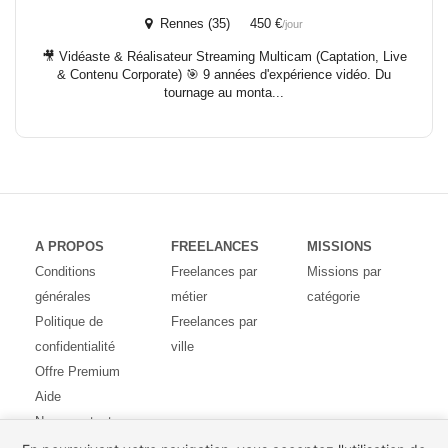
Rennes (35) 450 €
/jour
🎥 Vidéaste & Réalisateur Streaming Multicam (Captation, Live
& Contenu Corporate) 🎯 9 années d'expérience vidéo. Du
tournage au monta...
A PROPOS
FREELANCES
MISSIONS
Conditions
Freelances par
Missions par
générales
métier
catégorie
Politique de
Freelances par
confidentialité
ville
Offre Premium
Aide
Nous contacter
Avis des