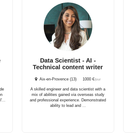
e
Data Scientist - AI -
Technical content writer
Aix-en-Provence (13) 1000 €
/jour
 de
A skilled engineer and data scientist with a
on
mix of abilities gained via overseas study
'...
and professional experience. Demonstrated
ability to lead and ...