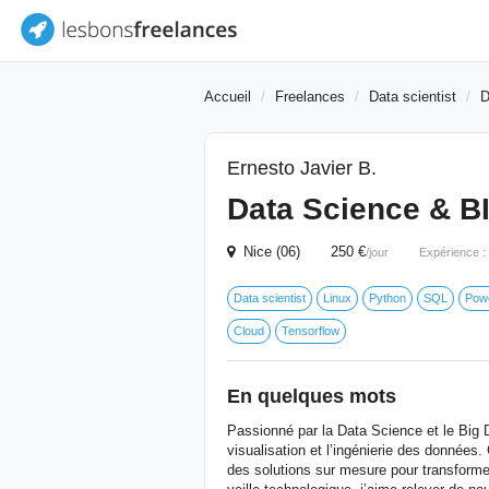
Accueil
Freelances
Data scientist
D
Ernesto Javier B.
Data Science & BI
Nice (06) 250 €
/jour
Expérience :
Data scientist
Linux
Python
SQL
Powe
Cloud
Tensorflow
En quelques mots
Passionné par la Data Science et le Big D
visualisation et l’ingénierie des données
des solutions sur mesure pour transformer