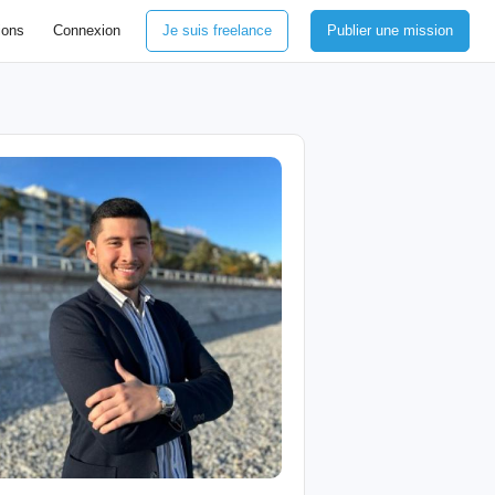
ions
Connexion
Je suis freelance
Publier une mission