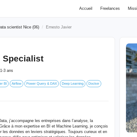
Accueil
Freelances
Miss
ata scientist Nice (06)
Ernesto Javier
 Specialist
1-3 ans
r BI
Airflow
Power Query & DAX
Deep Learning
Docker
ata, j’accompagne les entreprises dans l’analyse, la
. Grâce à mon expertise en BI et Machine Learning, je conçois
 les données en leviers stratégiques. Toujours curieux et en