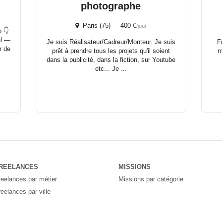
photographe
Paris (75) 400 €
/jour
o 👇
el —
Je suis Réalisateur/Cadreur/Monteur. Je suis
F
r de
prêt à prendre tous les projets qu'il soient
m
dans la publicité, dans la fiction, sur Youtube
etc... Je ...
REELANCES
MISSIONS
reelances par métier
Missions par catégorie
reelances par ville