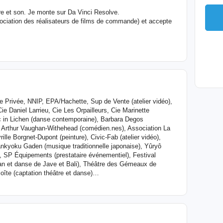
e et son. Je monte sur Da Vinci Resolve.
ociation des réalisateurs de films de commande) et accepte
e Privée, NNIP, EPA/Hachette, Sup de Vente (atelier vidéo),
ie Daniel Larrieu, Cie Les Orpailleurs, Cie Marinette
 in Lichen (danse contemporaine), Barbara Degos
er, Arthur Vaughan-Withehead (comédien.nes), Association La
ille Borgnet-Dupont (peinture), Civic-Fab (atelier vidéo),
ankyoku Gaden (musique traditionnelle japonaise), Yûryô
), SP Équipements (prestataire événementiel), Festival
an et danse de Jave et Bali), Théâtre des Gémeaux de
oîte (captation théâtre et danse)…