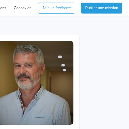
ions
Connexion
Je suis freelance
Publier une mission