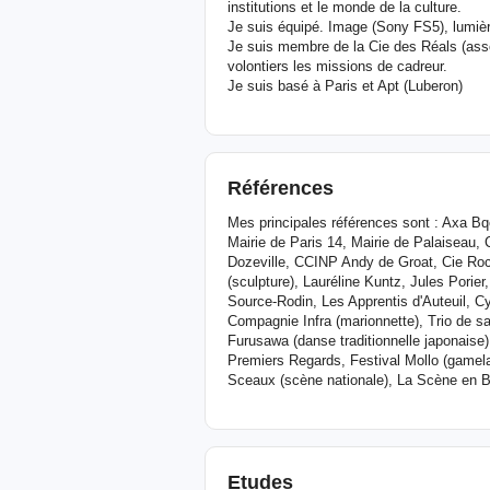
institutions et le monde de la culture.
Je suis équipé. Image (Sony FS5), lumièr
Je suis membre de la Cie des Réals (ass
volontiers les missions de cadreur.
Je suis basé à Paris et Apt (Luberon)
Références
Mes principales références sont : Axa Bq
Mairie de Paris 14, Mairie de Palaiseau, C
Dozeville, CCINP Andy de Groat, Cie Roc
(sculpture), Lauréline Kuntz, Jules Pori
Source-Rodin, Les Apprentis d'Auteuil, Cyr
Compagnie Infra (marionnette), Trio de s
Furusawa (danse traditionnelle japonaise
Premiers Regards, Festival Mollo (gamel
Sceaux (scène nationale), La Scène en B
Etudes