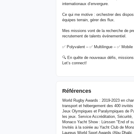
internationaux d’envergure.
Ce qui me motive : orchestrer des dispos
équipes terrain, gérer des flux.
Mes missions vont de la recherche de pres
recrutement de talents événementiel.
✅ Polyvalent – ✅ Multilingue – ✅ Mobile –
🔍 En quête de nouveaux défis, missions 
Let’s connect!
Références
World Rugby Awards : 2019-2023 en char
transport et hébergement des 400 invités
Jeux Olympiques et Paralympiques de Pari
les jeux. Service Accréditation, Sécurit
Monaco Yacht Show : Lürssen "End of sum
Invités à la soirée au Yacht Club de Mon
Laureus World Sport Awards (Abu Dhabi, 