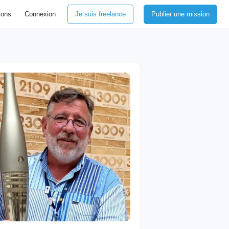
ions
Connexion
Je suis freelance
Publier une mission