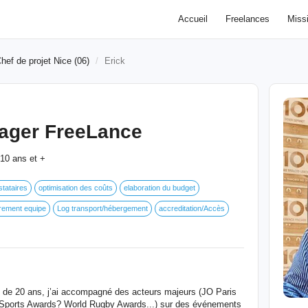
Accueil
Freelances
Miss
hef de projet Nice (06)
Erick
ager FreeLance
10 ans et +
tataires
optimisation des coûts
elaboration du budget
rement equipe
Log transport/hébergement
accreditation/Accès
s de 20 ans, j’ai accompagné des acteurs majeurs (JO Paris
 Sports Awards? World Rugby Awards...) sur des événements