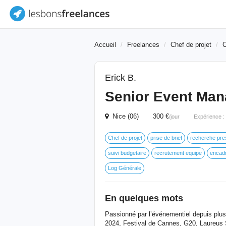
Accueil
Freelances
Chef de projet
C
Erick B.
Senior Event Man
Nice (06) 300 €
/jour
Expérience :
Chef de projet
prise de brief
recherche pres
suivi budgetaire
recrutement equipe
encad
Log Générale
En quelques mots
Passionné par l’événementiel depuis plu
2024, Festival de Cannes, G20, Laureus