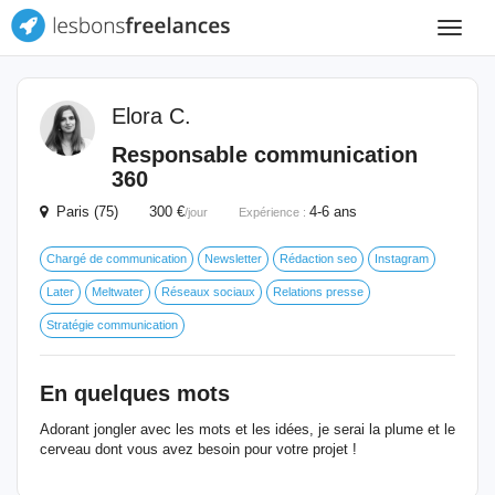
Toggle
navigat
Elora C.
Responsable communication
360
Paris (75) 300 €
4-6 ans
/jour
Expérience :
Chargé de communication
Newsletter
Rédaction seo
Instagram
Later
Meltwater
Réseaux sociaux
Relations presse
Stratégie communication
En quelques mots
Adorant jongler avec les mots et les idées, je serai la plume et le
cerveau dont vous avez besoin pour votre projet !