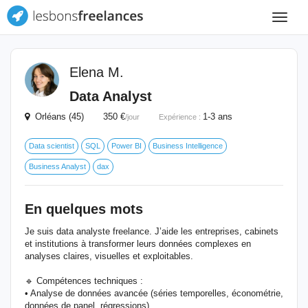
Toggle
navigat
Elena M.
Data Analyst
Orléans (45) 350 €
1-3 ans
/jour
Expérience :
Data scientist
SQL
Power BI
Business Intelligence
Business Analyst
dax
En quelques mots
Je suis data analyste freelance. J’aide les entreprises, cabinets
et institutions à transformer leurs données complexes en
analyses claires, visuelles et exploitables.
🔹 Compétences techniques :
• Analyse de données avancée (séries temporelles, économétrie,
données de panel, régressions).