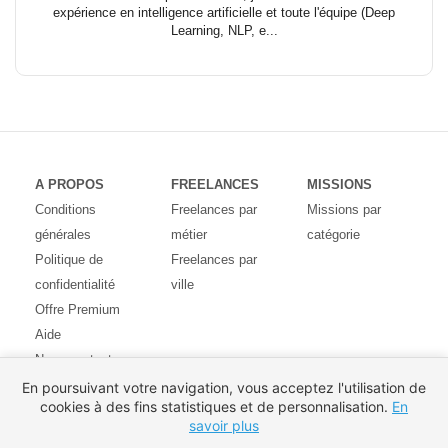
expérience en intelligence artificielle et toute l'équipe (Deep
Learning, NLP, e...
A PROPOS
FREELANCES
MISSIONS
Conditions
Freelances par
Missions par
générales
métier
catégorie
Politique de
Freelances par
confidentialité
ville
Offre Premium
Aide
Nous contacter
Avis des
En poursuivant votre navigation, vous acceptez l'utilisation de
cookies à des fins statistiques et de personnalisation.
En
utilisateurs
savoir plus
Partenaires