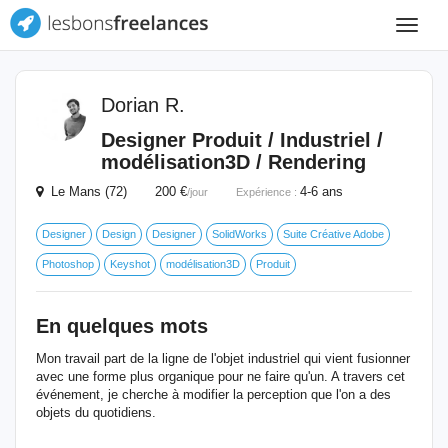
Toggle
navigat
Dorian R.
Designer Produit / Industriel /
modélisation3D / Rendering
Le Mans (72) 200 €
4-6 ans
/jour
Expérience :
Designer
Design
Designer
SolidWorks
Suite Créative Adobe
Photoshop
Keyshot
modélisation3D
Produit
En quelques mots
Mon travail part de la ligne de l'objet industriel qui vient fusionner
avec une forme plus organique pour ne faire qu'un. A travers cet
événement, je cherche à modifier la perception que l'on a des
objets du quotidiens.