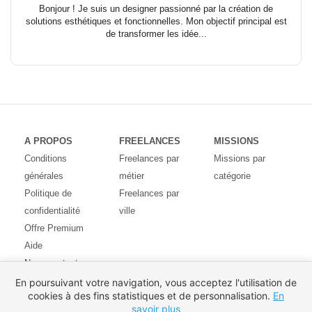
Bonjour ! Je suis un designer passionné par la création de
solutions esthétiques et fonctionnelles. Mon objectif principal est
de transformer les idée...
A PROPOS
FREELANCES
MISSIONS
Conditions
Freelances par
Missions par
générales
métier
catégorie
Politique de
Freelances par
confidentialité
ville
Offre Premium
Aide
Nous contacter
Avis des
En poursuivant votre navigation, vous acceptez l'utilisation de
cookies à des fins statistiques et de personnalisation.
En
utilisateurs
savoir plus