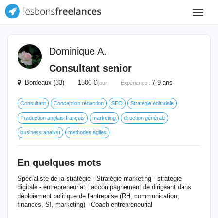
Toggle
navigat
Dominique A.
Consultant senior
Bordeaux (33) 1500 €
7-9 ans
/jour
Expérience :
Consultant
Conception rédaction
SEO
Stratégie éditoriale
Traduction anglais-français
marketing
direction générale
business analyst
methodes agiles
En quelques mots
Spécialiste de la stratégie - Stratégie marketing - strategie
digitale - entrepreneuriat : accompagnement de dirigeant dans
déploiement politique de l'entreprise (RH, communication,
finances, SI, marketing) - Coach entrepreneurial