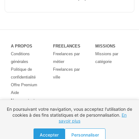
A PROPOS
FREELANCES
MISSIONS
Conditions
Freelances par
Missions par
générales
métier
catégorie
Politique de
Freelances par
confidentialité
ville
Offre Premium
Aide
Nous contacter
Avis des
En poursuivant votre navigation, vous acceptez l'utilisation de
cookies à des fins statistiques et de personnalisation.
En
utilisateurs
savoir plus
Partenaires
Pays
Proposer une mission
Accepter
Personnaliser