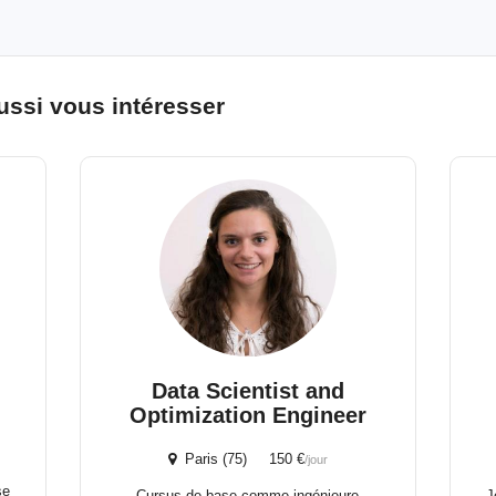
ussi vous intéresser
Data Scientist and
Optimization Engineer
Paris (75) 150 €
/jour
se
Cursus de base comme ingénieure
J