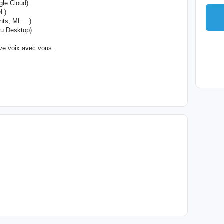
gle Cloud)
QL)
ts, ML ...)
au Desktop)
ive voix avec vous.