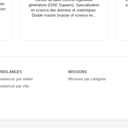
ets
généraliste (ISAE Supaero). Specialisation
e
ion
en science des données et statistiques.
Double master (master of science en...
REELANCES
MISSIONS
reelances par métier
Missions par catégorie
reelances par ville