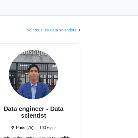
Voir tous les data scientists
Data engineer - Data
scientist
Paris (75) 100 €
/jour
e suis un data scientist avec une solide