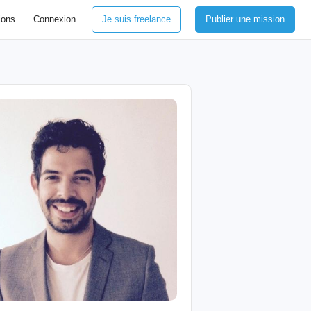
ions
Connexion
Je suis freelance
Publier une mission