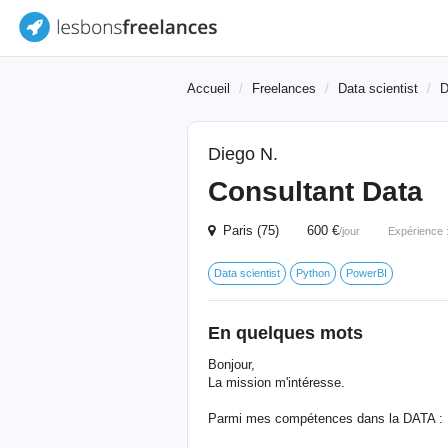
Accueil
Freelances
Data scientist
D
Diego N.
Consultant Data
Paris (75) 600 €
/jour
Expérience 
Data scientist
Python
PowerBI
En quelques mots
Bonjour,
La mission m'intéresse.
Parmi mes compétences dans la DATA :