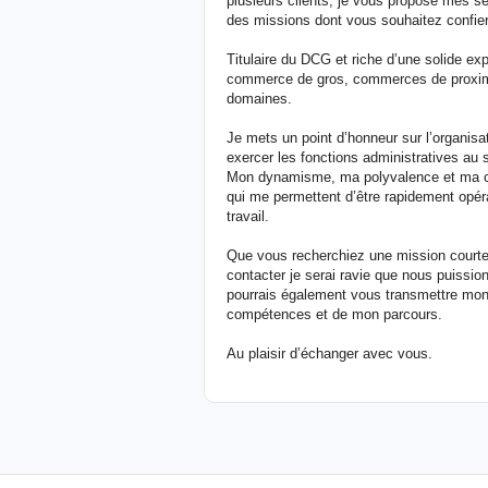
plusieurs clients, je vous propose mes s
des missions dont vous souhaitez confier 
Titulaire du DCG et riche d’une solide ex
commerce de gros, commerces de proximi
domaines.
Je mets un point d’honneur sur l’organisati
exercer les fonctions administratives au s
Mon dynamisme, ma polyvalence et ma ca
qui me permettent d’être rapidement opér
travail.
Que vous recherchiez une mission courte,
contacter je serai ravie que nous puissio
pourrais également vous transmettre mon
compétences et de mon parcours.
Au plaisir d’échanger avec vous.