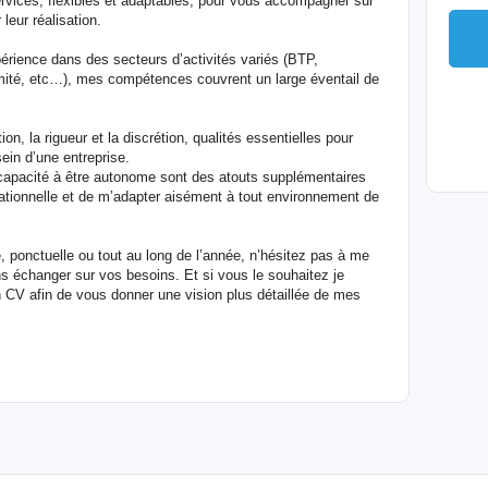
ervices, flexibles et adaptables, pour vous accompagner sur
leur réalisation.
périence dans des secteurs d’activités variés (BTP,
té, etc…), mes compétences couvrent un large éventail de
on, la rigueur et la discrétion, qualités essentielles pour
ein d’une entreprise.
pacité à être autonome sont des atouts supplémentaires
ationnelle et de m’adapter aisément à tout environnement de
 ponctuelle ou tout au long de l’année, n’hésitez pas à me
ns échanger sur vos besoins. Et si vous le souhaitez je
 CV afin de vous donner une vision plus détaillée de mes