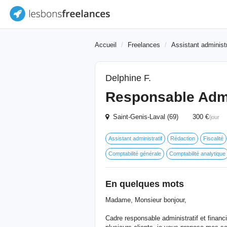
Accueil
Freelances
Assistant administr
Delphine F.
Responsable Admi
Saint-Genis-Laval (69) 300 €
/jour
Assistant administratif
Rédaction
Fiscalité
Comptabilité générale
Comptabilité analytique
En quelques mots
Madame, Monsieur bonjour,
Cadre responsable administratif et financi