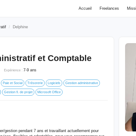
Accueil
Freelances
Miss
atif
Delphine
nistratif et Comptable
7-9 ans
Expérience :
Paie et Social
Trésorerie
Logiciels
Gestion administrative
Gestion fi. de projet
Microsoft Office
er/gestion pendant 7 ans et travaillant actuellement pour