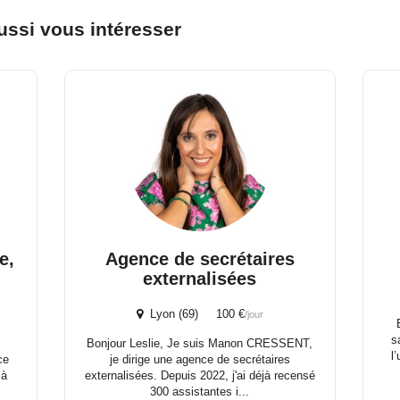
ussi vous intéresser
e,
Agence de secrétaires
externalisées
Lyon (69) 100 €
/jour
s
Bonjour Leslie, Je suis Manon CRESSENT,
l
ce
je dirige une agence de secrétaires
 à
externalisées. Depuis 2022, j'ai déjà recensé
300 assistantes i...