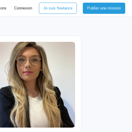
ions
Connexion
Je suis freelance
Publier une mission