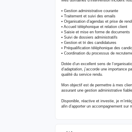
Mes domaines d’intervention incluent no
• Gestion administrative courante
• Traitement et suivi des emails
• Organisation d’agendas et prise de ren
• Accueil téléphonique et relation client
• Saisie et mise en forme de documents
• Suivi de dossiers administratifs
• Gestion et tri des candidatures
• Préqualification téléphonique des candi
• Coordination du processus de recrutem
Dotée d’un excellent sens de l’organisati
d’adaptation, j’accorde une importance part
qualité du service rendu.
Mon objectif est de permettre à mes clien
assurant une gestion administrative fiable
Disponible, réactive et investie, je m’in
afin d’apporter un accompagnement sur 