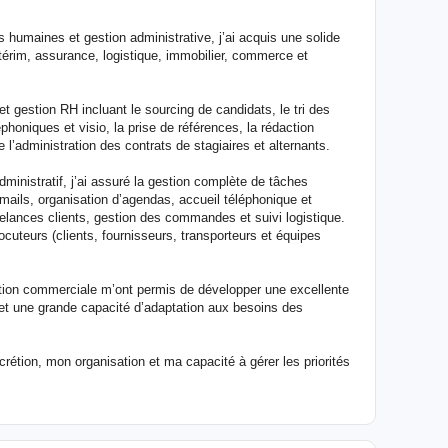
 humaines et gestion administrative, j’ai acquis une solide
térim, assurance, logistique, immobilier, commerce et
t gestion RH incluant le sourcing de candidats, le tri des
éphoniques et visio, la prise de références, la rédaction
e l’administration des contrats de stagiaires et alternants.
inistratif, j’ai assuré la gestion complète de tâches
mails, organisation d’agendas, accueil téléphonique et
 relances clients, gestion des commandes et suivi logistique.
ocuteurs (clients, fournisseurs, transporteurs et équipes
stion commerciale m’ont permis de développer une excellente
et une grande capacité d’adaptation aux besoins des
rétion, mon organisation et ma capacité à gérer les priorités