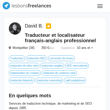
Toggle
navigat
David B.
Traducteur et localisateur
français-anglais professionnel
Montpellier (34) 350 €
10 ans et +
/jour
Expérience :
Traducteur
traduction SEO
correction de textes
traduction de sites web
traduction anglais
SEO international
l’optimisation du contenu
rédaction de contenus web
traduction Adwords
traduction marketing
natif anglophone
En quelques mots
Services de traduction technique, de marketing et de SEO
depuis 1995.