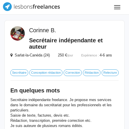
Toggle
navigat
Corinne B.
Secrétaire indépendante et
auteur
Sarlat-la-Canéda (24) 250 €
4-6 ans
/jour
Expérience :
Secrétaire
Conception rédaction
Correction
Rédaction
Relecture
En quelques mots
Secrétaire indépendante freelance. Je propose mes services
dans le domaine du secrétariat pour les professionnels et les
particuliers.
Saisie de texte, factures, devis etc.
Rédaction, transcription, première correction etc.
Je suis auteure de plusieurs romans édités.