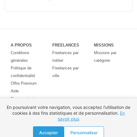
A PROPOS
FREELANCES
MISSIONS
Conditions
Freelances par
Missions par
générales
métier
catégorie
Politique de
Freelances par
confidentialité
ville
Offre Premium
Aide
Nous contacter
Avis des
En poursuivant votre navigation, vous acceptez l'utilisation de
cookies à des fins statistiques et de personnalisation.
En
utilisateurs
savoir plus
Partenaires
Pays
Proposer une mission
Accepter
Personnaliser