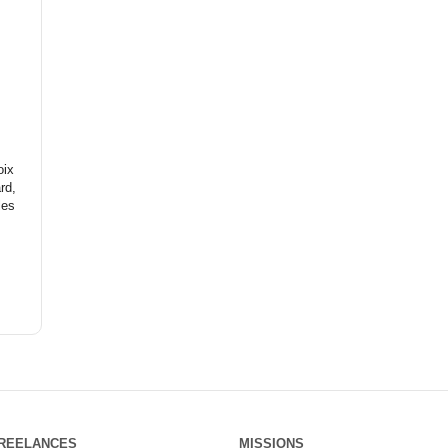
oix
rd,
les
REELANCES
MISSIONS