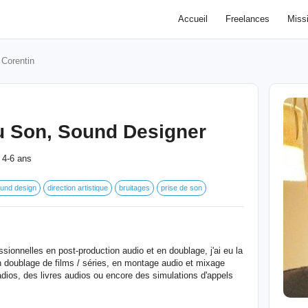
Accueil
Freelances
Miss
Corentin
u Son, Sound Designer
4-6 ans
:
und design
direction artistique
bruitages
prise de son
sionnelles en post-production audio et en doublage, j'ai eu la
 doublage de films / séries, en montage audio et mixage
radios, des livres audios ou encore des simulations d'appels