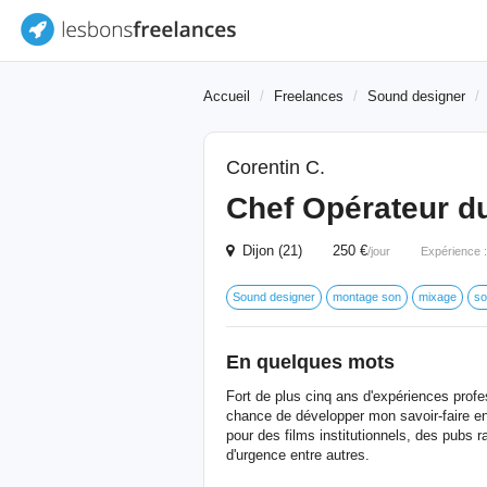
Accueil
Freelances
Sound designer
Corentin C.
Chef Opérateur d
Dijon (21) 250 €
/jour
Expérience 
Sound designer
montage son
mixage
so
En quelques mots
Fort de plus cinq ans d'expériences profes
chance de développer mon savoir-faire en
pour des films institutionnels, des pubs 
d'urgence entre autres.