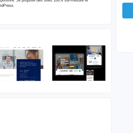
esponsive. Je propose des sites 100% sur-mesure et
rdPress.