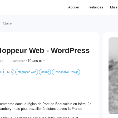
Accueil
Freelances
Miss
Claire
veloppeur Web - WordPress
10 ans et +
jour
Expérience :
HTML5
Intégration web
Mailing
Responsive Design
 e-commerce dans la région de Pont-de-Beauvoisin en Isère. Je
ambéry mais peut travailler à distance avec la France