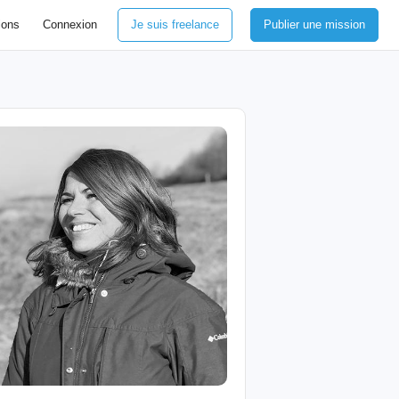
ions
Connexion
Je suis freelance
Publier une mission