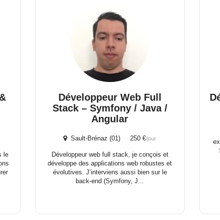
 &
Développeur Web Full
Dé
Stack – Symfony / Java /
Angular
Sault-Brénaz (01) 250 €
/jour
ex
 le
Développeur web full stack, je conçois et
ions
développe des applications web robustes et
rer
évolutives. J’interviens aussi bien sur le
back-end (Symfony, J...