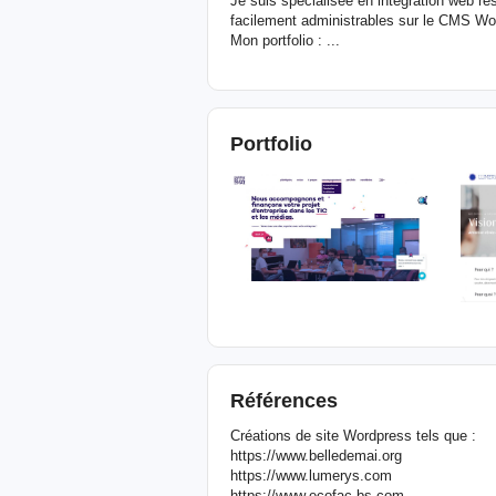
Je suis spécialisée en intégration web r
facilement administrables sur le CMS Wo
Mon portfolio : ...
Portfolio
Références
Créations de site Wordpress tels que :
https://www.belledemai.org
https://www.lumerys.com
https://www.ecofac-bs.com