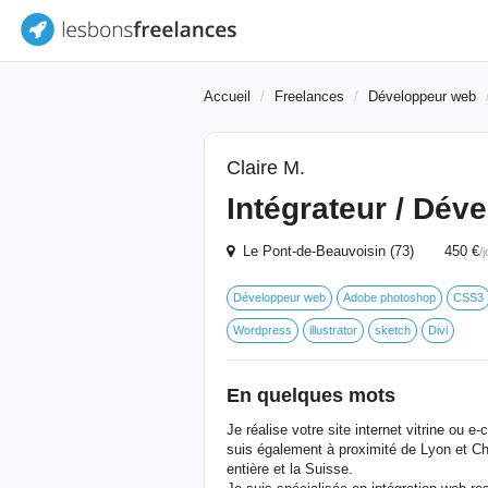
Accueil
Freelances
Développeur web
Claire M.
Intégrateur / Dé
Le Pont-de-Beauvoisin (73) 450 €
/
Développeur web
Adobe photoshop
CSS3
Wordpress
illustrator
sketch
Divi
En quelques mots
Je réalise votre site internet vitrine ou
suis également à proximité de Lyon et Ch
entière et la Suisse.