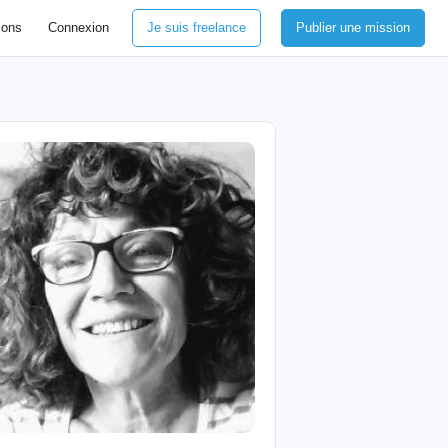
ions
Connexion
Je suis freelance
Publier une mission