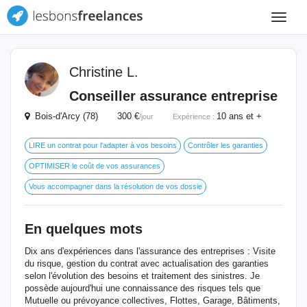
Toggle
navigat
Christine L.
Conseiller assurance entreprise
Bois-d'Arcy (78) 300 €
10 ans et +
/jour
Expérience :
LIRE un contrat pour l'adapter à vos besoins
Contrôler les garanties
OPTIMISER le coût de vos assurances
Vous accompagner dans la résolution de vos dossie
En quelques mots
Dix ans d'expériences dans l'assurance des entreprises : Visite
du risque, gestion du contrat avec actualisation des garanties
selon l'évolution des besoins et traitement des sinistres. Je
possède aujourd'hui une connaissance des risques tels que
Mutuelle ou prévoyance collectives, Flottes, Garage, Bâtiments,