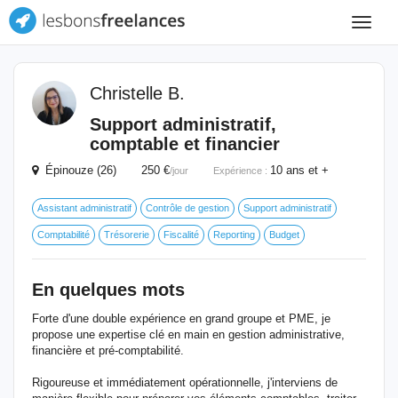
Toggle
navigat
Christelle B.
Support administratif,
comptable et financier
Épinouze (26) 250 €
10 ans et +
/jour
Expérience :
Assistant administratif
Contrôle de gestion
Support administratif
Comptabilité
Trésorerie
Fiscalité
Reporting
Budget
En quelques mots
Forte d'une double expérience en grand groupe et PME, je
propose une expertise clé en main en gestion administrative,
financière et pré-comptabilité.
Rigoureuse et immédiatement opérationnelle, j'interviens de