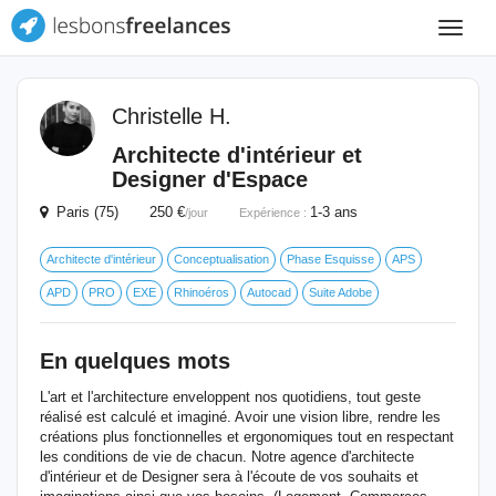
Toggle
navigat
Christelle H.
Architecte d'intérieur et
Designer d'Espace
Paris (75) 250 €
1-3 ans
/jour
Expérience :
Architecte d'intérieur
Conceptualisation
Phase Esquisse
APS
APD
PRO
EXE
Rhinoéros
Autocad
Suite Adobe
En quelques mots
L'art et l'architecture enveloppent nos quotidiens, tout geste
réalisé est calculé et imaginé. Avoir une vision libre, rendre les
créations plus fonctionnelles et ergonomiques tout en respectant
les conditions de vie de chacun. Notre agence d'architecte
d'intérieur et de Designer sera à l'écoute de vos souhaits et