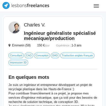
Toggle
navigat
Charles V.
Ingénieur généraliste spécialisé
mécanique/production
Emmerin (59) 150 €
1-3 ans
/jour
Expérience :
Consultant
CAO
Conception
DAO
Traduction anglais-français
Impression 3D
En quelques mots
Je suis un ingénieur et entrepreneur développant un projet de
recyclage plastique dans les Hauts-de-France :)
Pour contribuer financièrement à ce projet, je propose mes
services d'ingénieur mécanique, que ça soit pour des besoins de
recherche de solution technique, de conception 3D.