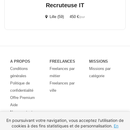
Recruteuse IT
Lille (59) 450 €
/jour
A PROPOS
FREELANCES
MISSIONS
Conditions
Freelances par
Missions par
générales
métier
catégorie
Politique de
Freelances par
confidentialité
ville
Offre Premium
Aide
Nous contacter
Avis des
En poursuivant votre navigation, vous acceptez l'utilisation de
cookies à des fins statistiques et de personnalisation.
En
utilisateurs