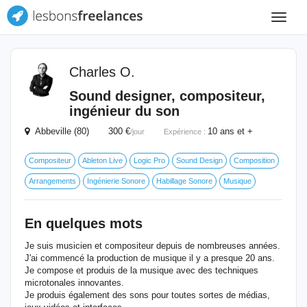
Toggle
navigat
Charles O.
Sound designer, compositeur,
ingénieur du son
Abbeville (80) 300 €
10 ans et +
/jour
Expérience :
Compositeur
Ableton Live
Logic Pro
Sound Design
Composition
Arrangements
Ingénierie Sonore
Habillage Sonore
Musique
En quelques mots
Je suis musicien et compositeur depuis de nombreuses années.
J'ai commencé la production de musique il y a presque 20 ans.
Je compose et produis de la musique avec des techniques
microtonales innovantes.
Je produis également des sons pour toutes sortes de médias,